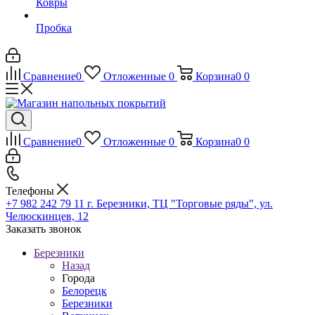
Ковры
Пробка
Сравнение
0
Отложенные
0
Корзина
0
0
Сравнение
0
Отложенные
0
Корзина
0
0
Телефоны
+7 982 242 79 11
г. Березники, ТЦ "Торговые ряды", ул.
Челюскинцев, 12
Заказать звонок
Березники
Назад
Города
Белорецк
Березники