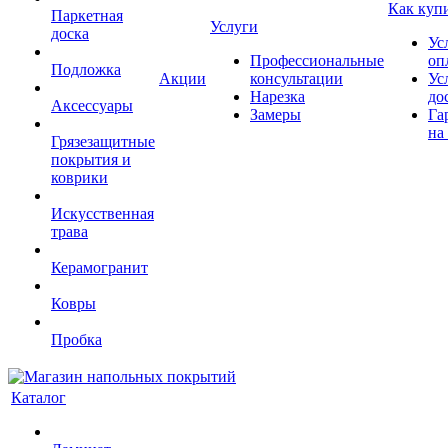
Как куп
Паркетная
Услуги
доска
Ус
Профессиональные
оп
Подложка
Акции
консультации
Ус
Нарезка
до
Аксессуары
Замеры
Га
на
Грязезащитные
покрытия и
коврики
Искусственная
трава
Керамогранит
Ковры
Пробка
Каталог