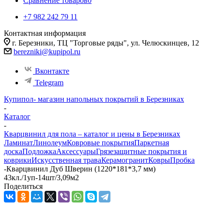
Сравнение товаров
0
+7 982 242 79 11
Контактная информация
г. Березники, ТЦ "Торговые ряды", ул. Челюскинцев, 12
berezniki@kupipol.ru
Вконтакте
Telegram
Купипол- магазин напольных покрытий в Березниках
-
Каталог
-
Кварцвинил для пола – каталог и цены в Березниках
Ламинат
Линолеум
Ковровые покрытия
Паркетная
доска
Подложка
Аксессуары
Грязезащитные покрытия и
коврики
Искусственная трава
Керамогранит
Ковры
Пробка
-
Кварцвинил Дуб Шверин (1220*181*3,7 мм)
43кл./1уп-14шт/3,09м2
Поделиться