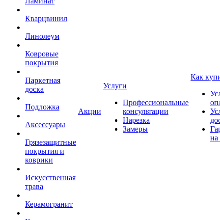
Ламинат
Кварцвинил
Линолеум
Ковровые
покрытия
Как куп
Паркетная
Услуги
доска
Ус
Профессиональные
оп
Подложка
Акции
консультации
Ус
Нарезка
до
Аксессуары
Замеры
Га
на
Грязезащитные
покрытия и
коврики
Искусственная
трава
Керамогранит