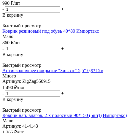
990
₽
/шт
-
+
В корзину
Быстрый просмотр
Коврик резиновый под обувь 40*80 Импортэкс
Мало
860
₽
/шт
-
+
В корзину
Быстрый просмотр
Антискользящее покрытие "Зиг-заг" 5,5" 0,9*15м
Много
Артикул: ZigZag550915
1 490
₽
/пог
-
+
В корзину
Быстрый просмотр
Коврик нап. влагов. 2-х полосный 90*150 (5шт) (Импортэкс)
Мало
Артикул: 41-4143
1 365
₽
/шт