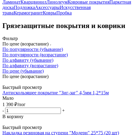
Ламинат
Кварцвинил
Линолеум
Ковровые покрытия
Паркетная
доска
Подложка
Аксессуары
Искусственная
трава
Керамогранит
Ковры
Пробка
Грязезащитные покрытия и коврики
Фильтр
По цене (возрастание)
По популярности (убывание)
По популярности (возрастание)
По алфавиту (убывание)
По алфавиту (возрастание)
По цене (убывание)
По цене (возрастание)
Быстрый просмотр
Антискользящее покрытие "Зиг-заг" 4,5мм 1,2*15м
Мало
1 390
₽
/пог
-
+
В корзину
Быстрый просмотр
Накладка резиновая на ступени "Модерн" 25*75 (20 шт)