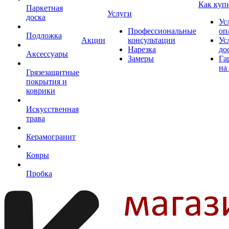
Как куп
Паркетная
Услуги
доска
Ус
Профессиональные
оп
Подложка
Акции
консультации
Ус
Нарезка
до
Аксессуары
Замеры
Га
на
Грязезащитные
покрытия и
коврики
Искусственная
трава
Керамогранит
Ковры
Пробка