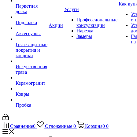
Как куп
Паркетная
Услуги
доска
Ус
Профессиональные
оп
Подложка
Акции
консультации
Ус
Нарезка
до
Аксессуары
Замеры
Га
на
Грязезащитные
покрытия и
коврики
Искусственная
трава
Керамогранит
Ковры
Пробка
Сравнение
0
Отложенные
0
Корзина
0
0