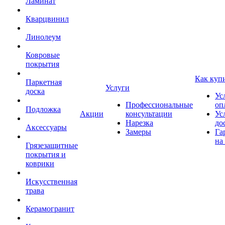
Ламинат
Кварцвинил
Линолеум
Ковровые
покрытия
Как куп
Паркетная
Услуги
доска
Ус
Профессиональные
оп
Подложка
Акции
консультации
Ус
Нарезка
до
Аксессуары
Замеры
Га
на
Грязезащитные
покрытия и
коврики
Искусственная
трава
Керамогранит