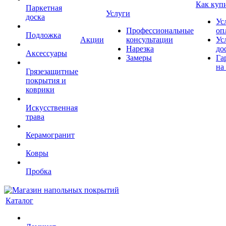
Как куп
Паркетная
Услуги
доска
Ус
Профессиональные
оп
Подложка
Акции
консультации
Ус
Нарезка
до
Аксессуары
Замеры
Га
на
Грязезащитные
покрытия и
коврики
Искусственная
трава
Керамогранит
Ковры
Пробка
Каталог