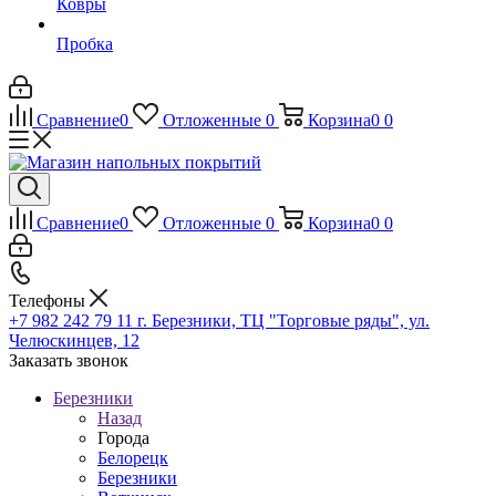
Ковры
Пробка
Сравнение
0
Отложенные
0
Корзина
0
0
Сравнение
0
Отложенные
0
Корзина
0
0
Телефоны
+7 982 242 79 11
г. Березники, ТЦ "Торговые ряды", ул.
Челюскинцев, 12
Заказать звонок
Березники
Назад
Города
Белорецк
Березники