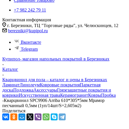
Сравнение товаров
0
+7 982 242 79 11
Контактная информация
г. Березники, ТЦ "Торговые ряды", ул. Челюскинцев, 12
berezniki@kupipol.ru
Вконтакте
Telegram
Купипол- магазин напольных покрытий в Березниках
-
Каталог
-
Кварцвинил для пола – каталог и цены в Березниках
Ламинат
Линолеум
Ковровые покрытия
Паркетная
доска
Подложка
Аксессуары
Грязезащитные покрытия и
коврики
Искусственная трава
Керамогранит
Ковры
Пробка
-
Кварцвинил SPC9906 Arriba 610*305*5мм Мрамор
песчанный 0,5мм (1уп/14шт/S=2,605м2)
Поделиться