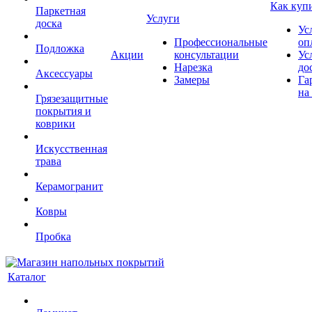
Как куп
Паркетная
Услуги
доска
Ус
Профессиональные
оп
Подложка
Акции
консультации
Ус
Нарезка
до
Аксессуары
Замеры
Га
на
Грязезащитные
покрытия и
коврики
Искусственная
трава
Керамогранит
Ковры
Пробка
Каталог