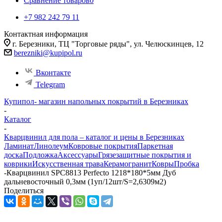
Сравнение товаров
0
+7 982 242 79 11
Контактная информация
г. Березники, ТЦ "Торговые ряды", ул. Челюскинцев, 12
berezniki@kupipol.ru
Вконтакте
Telegram
Купипол- магазин напольных покрытий в Березниках
-
Каталог
-
Кварцвинил для пола – каталог и цены в Березниках
Ламинат
Линолеум
Ковровые покрытия
Паркетная
доска
Подложка
Аксессуары
Грязезащитные покрытия и
коврики
Искусственная трава
Керамогранит
Ковры
Пробка
-
Кварцвинил SPC8813 Perfecto 1218*180*5мм Дуб
дальневосточный 0,3мм (1уп/12шт/S=2,6309м2)
Поделиться