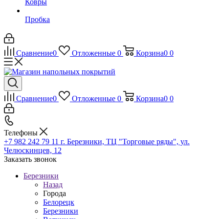
Ковры
Пробка
Сравнение
0
Отложенные
0
Корзина
0
0
Сравнение
0
Отложенные
0
Корзина
0
0
Телефоны
+7 982 242 79 11
г. Березники, ТЦ "Торговые ряды", ул.
Челюскинцев, 12
Заказать звонок
Березники
Назад
Города
Белорецк
Березники