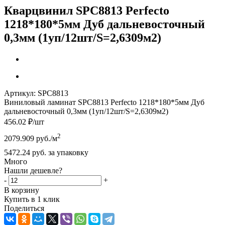
Кварцвинил SPC8813 Perfecto
1218*180*5мм Дуб дальневосточный
0,3мм (1уп/12шт/S=2,6309м2)
Артикул:
SPC8813
Виниловый ламинат SPC8813 Perfecto 1218*180*5мм Дуб
дальневосточный 0,3мм (1уп/12шт/S=2,6309м2)
456.02
₽
/шт
2
2079.909
руб.
/м
5472.24
руб.
за упаковку
Много
Нашли дешевле?
-
+
В корзину
Купить в 1 клик
Поделиться