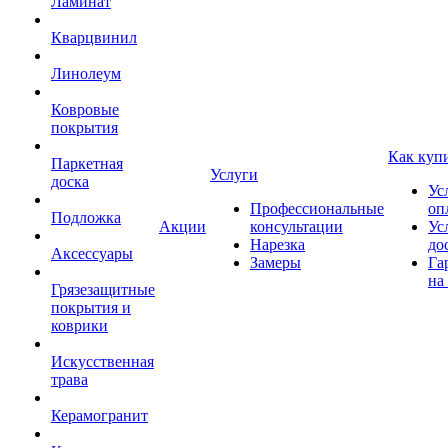
Ламинат
Кварцвинил
Линолеум
Ковровые
покрытия
Как куп
Паркетная
Услуги
доска
Ус
Профессиональные
оп
Подложка
Акции
консультации
Ус
Нарезка
до
Аксессуары
Замеры
Га
на
Грязезащитные
покрытия и
коврики
Искусственная
трава
Керамогранит