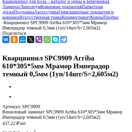
Кварцвинил для пола – каталог и цены в Березниках
Ламинат
Линолеум
Ковровые покрытия
Паркетная
доска
Подложка
Аксессуары
Грязезащитные покрытия и
коврики
Искусственная трава
Керамогранит
Ковры
Пробка
-
Кварцвинил SPC9909 Arriba 610*305*5мм Мрамор
Имперадор темный 0,5мм (1уп/14шт/S=2,605м2)
Поделиться
Кварцвинил SPC9909 Arriba
610*305*5мм Мрамор Имперадор
темный 0,5мм (1уп/14шт/S=2,605м2)
Артикул:
SPC9909
Виниловый ламинат SPC9909 Arriba 610*305*5мм Мрамор
Имперадор темный 0,5мм (1уп/14шт/S=2,605м2)
437.22
₽
/шт
2