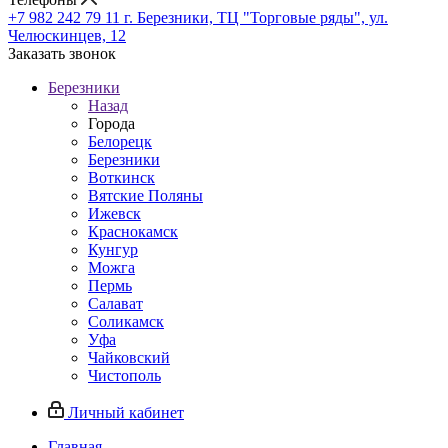
+7 982 242 79 11
г. Березники, ТЦ "Торговые ряды", ул.
Челюскинцев, 12
Заказать звонок
Березники
Назад
Города
Белорецк
Березники
Воткинск
Вятские Поляны
Ижевск
Краснокамск
Кунгур
Можга
Пермь
Салават
Соликамск
Уфа
Чайковский
Чистополь
Личный кабинет
Главная