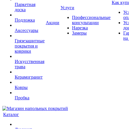
Как куп
Паркетная
Услуги
доска
Ус
Профессиональные
оп
Подложка
Акции
консультации
Ус
Нарезка
до
Аксессуары
Замеры
Га
на
Грязезащитные
покрытия и
коврики
Искусственная
трава
Керамогранит
Ковры
Пробка
Каталог