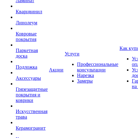
Ламинат
Кварцвинил
Линолеум
Ковровые
покрытия
Как куп
Паркетная
Услуги
доска
Ус
Профессиональные
оп
Подложка
Акции
консультации
Ус
Нарезка
до
Аксессуары
Замеры
Га
на
Грязезащитные
покрытия и
коврики
Искусственная
трава
Керамогранит